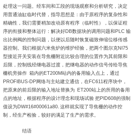
处理这一问题。经车间和工段的现场观察和分析研究，决定
用普通油缸临时代替，指导思想是：由于原程序的复杂性和
精确性，我们需要稍加改动原有程序（临时性），以保证程
序的衔接和整体运行：解决好DB数据块的调用问题和PLC 输
出比例阀的控制问题，以便以后随时恢复磁致伸缩位移传感
器控制。我们根据六米焦炉的维护经验，把两个图尔克NI75
型接近开关安装在导焦栅附近比较合理的位置作为其前限和
后限，控制线经继电器过渡，把继电器的动作信号传给导焦
栅机旁操作 箱内的ET200M站内的备用输入点上，通过
PROFIBUS-DP网络与主站建立通信，在FC611程序块中，
把原来的前后限的输入地址替换为 ET200站上的所用的备用
点的地址，根据程序的设计理念和现场试验 把PID608的强制
值设为DW#16#00061a80. 这样就实现了导焦栅的动作控
制，经生产检验，较好的满足了生产的需求。
结语