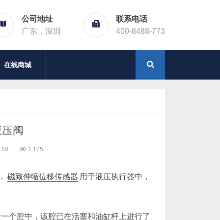
公司地址
联系电话
广东，深圳
400-8488-773
在线商城
液压阀
:50
1,175
，
磁致伸缩位移传感器
用于液压执行器中，
于一个腔中，该腔已在活塞和油缸杆上进行了