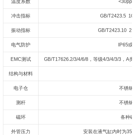
温度系数
<30pp
冲击指标
GB/T2423.5 1
振动指标
GB/T2423.10 25
电气防护
IP65
EMC测试
GB/T17626.2/3/4/6/8，等级4/3/4/3/3，
结构与材料
电子仓
不锈钢3
测杆
不锈钢3
磁环
各种磁
外管压力
安装在液气缸内时为350ba